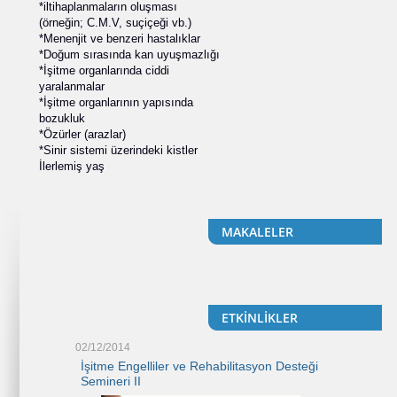
*iltihaplanmaların oluşması
(örneğin; C.M.V, suçiçeği vb.)
*Menenjit ve benzeri hastalıklar
*Doğum sırasında kan uyuşmazlığı
*İşitme organlarında ciddi
yaralanmalar
*İşitme organlarının yapısında
bozukluk
*Özürler (arazlar)
*Sinir sistemi üzerindeki kistler
İlerlemiş yaş
MAKALELER
ETKİNLİKLER
02/12/2014
12/12/2013
asyon Desteği
İşitme Engelliler ve Rehabilitasyon Desteği
İşitme Engel
Semineri II
Semineri